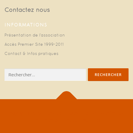
Contactez nous
INFORMATIONS
Présentation de l’association
Accès Premier Site 1999-2011
Contact & Infos pratiques
Rechercher :
Copyright © 2026 Le point de Capiton
–
thème par
OnePress
FameThemes. Traduit par Wp Trads.