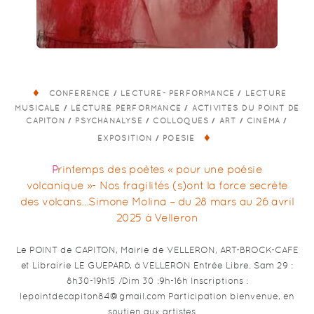
/
/
CONFÉRENCE
LECTURE- PERFORMANCE
LECTURE
/
/
MUSICALE
LECTURE PERFORMANCE
ACTIVITÉS DU POINT DE
/
/
/
/
/
CAPITON
PSYCHANALYSE
COLLOQUES
ART
CINÉMA
/
EXPOSITION
POÉSIE
Printemps des poètes « pour une poésie
volcanique »- Nos fragilités (s)ont la force secrète
des volcans…Simone Molina – du 28 mars au 26 avril
2025 à Velleron
Le POINT de CAPITON, Mairie de VELLERON, ART-BROCK-CAFE
et Librairie LE GUEPARD, à VELLERON Entrée Libre. Sam 29 :
8h30-19h15 /Dim 30 :9h-16h Inscriptions :
lepointdecapiton84@gmail.com Participation bienvenue, en
soutien aux artistes. …