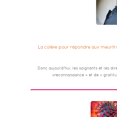
La colère pour répondre aux meurtriers qui nous gouvernent . Blog de Mathieu Bellahsen.
Donc aujourd’hui, les soignants et les di
«reconnaissance » et de « gratit