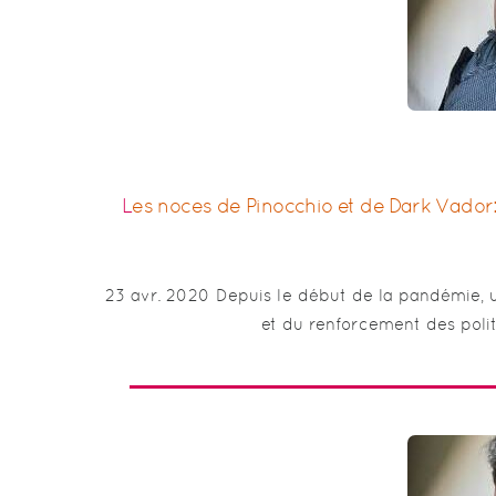
Les noces de Pinocchio et de Dark Vador: la réforme du financement de la psy. Mathieu Bellahsen.
23 avr. 2020 Depuis le début de la pandémie, un
et du renforcement des polit