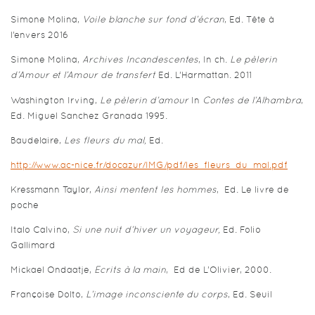
Simone Molina,
Voile blanche sur fond d’écran
, Ed. Tête à
l’envers 2016
Simone Molina,
Archives Incandescentes
, In ch.
Le pèlerin
d’Amour et l’Amour de transfert
Ed. L’Harmattan. 2011
Washington Irving,
Le pèlerin d’amour
In
Contes de l’Alhambra
,
Ed. Miguel Sanchez Granada 1995.
Baudelaire,
Les fleurs du mal,
Ed.
http://www.ac-nice.fr/docazur/IMG/pdf/les_fleurs_du_mal.pdf
Kressmann Taylor,
Ainsi mentent les hommes
, Ed. Le livre de
poche
Italo Calvino,
Si une nuit d’hiver un voyageur,
Ed. Folio
Gallimard
Mickael Ondaatje,
Ecrits à la main
, Ed de L’Olivier, 2000.
Françoise Dolto,
L’image inconsciente du corps
, Ed. Seuil