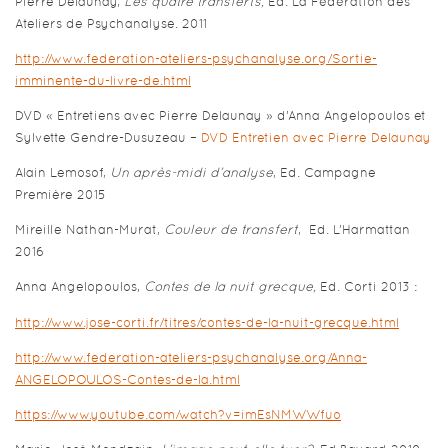
Pierre Delaunay,
Les quatre transferts,
Ed. La Fédération des
Ateliers de Psychanalyse. 2011
http://www.federation-ateliers-psychanalyse.org/Sortie-
imminente-du-livre-de.html
DVD « Entretiens avec Pierre Delaunay » d’Anna Angelopoulos et
Sylvette Gendre-Dusuzeau –
DVD Entretien avec Pierre Delaunay
Alain Lemosof,
Un après-midi d’analyse
, Ed. Campagne
Première 2015
Mireille Nathan-Murat,
Couleur de transfert
, Ed. L’Harmattan
2016
Anna Angelopoulos,
Contes de la nuit grecque,
Ed. Corti 2013 :
http://www.jose-corti.fr/titres/contes-de-la-nuit-grecque.html
http://www.federation-ateliers-psychanalyse.org/Anna-
ANGELOPOULOS-Contes-de-la.html
https://www.youtube.com/watch?v=imEsNMWWfuo