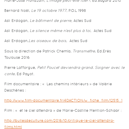
Marie-José Mondzain,
L’image peut-elle tuer?
, Ed.Bayard 2010
Bernard Noël,
Le 19 octobre 1977
, P.O.L 1998
Asli Erdogan,
Le bâtiment de pierre,
Actes Sud
Asli Erdogan,
Le silence même n’est plus à toi
, Actes Sud
Asli Erdogan,
Les oiseaux de bois
, Actes Sud
Sous la direction de Patrick Chemla,
Transmettre
, Ed.Erès
Toulouse 2016
Pierre Lafforgue,
Petit Poucet deviendra grand. Soigner avec le
conte
, Ed Payot.
Film documentaire : « Les chemins intérieurs » de Valérie
Deschênes :
http://www.film-documentaire.fr/4DACTION/w_fiche_film/12515_1
Film : « et le ciel attendra » de Marie-Castille Mention-Schaar :
http://bullesdeculture.com/2016/10/critique-le-ciel-attendra-
films.html