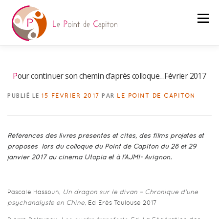
Aller
au
Menu
contenu
PRÉSENTATION
BLOG
TEXTES
Pour continuer son chemin d’après colloque…Février 2017
PUBLIÉ LE
PAR
15 FÉVRIER 2017
LE POINT DE CAPITON
COLLOQUES
BIBLIOTHÈQUE
LIENS
Références des livres présentés et cités, des films projetés et
proposés lors du colloque du Point de Capiton du 28 et 29
janvier 2017 au cinéma Utopia et à l’AJMI- Avignon.
Pascale Hassoun,
Un dragon sur le divan – Chronique d’une
psychanalyste en Chine
, Ed Erès Toulouse 2017