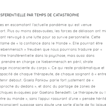
SFÉRENTIELLE PAR TEMPS DE CATASTROPHE
ues en escamotant l’actuelle pandémie qui est venue
ort. Plus ou moins désavouées, les forces de déliaison ont m
tant renvoyé à une lutte pour sa survie personnelle. Cette
ntame de « la confiance dans le Monde ». Elle pourrait être
 Nebenmensch » freudien que nous pourrions traduire par «
tre transférentielle dans la psychose, mais aussi dans
de prendre en charge ce Nebenmensch en péril, strate
image inconsciente du corps ». Ce qui reste problématique et
 capacité de chaque thérapeute, de chaque soignant à « entr
 tenir debout. Gisela Pankow parle fort justement de «
approche du dedans », et donc du partage de zones de
ychiques évoquées par Gaetano Benedetti. Le thérapeute ou 
 être au monde », sans l’appui rassurant d’une « pensée hérit
 inconscient suppose sans doute une sorte d’acte de foi laïqu