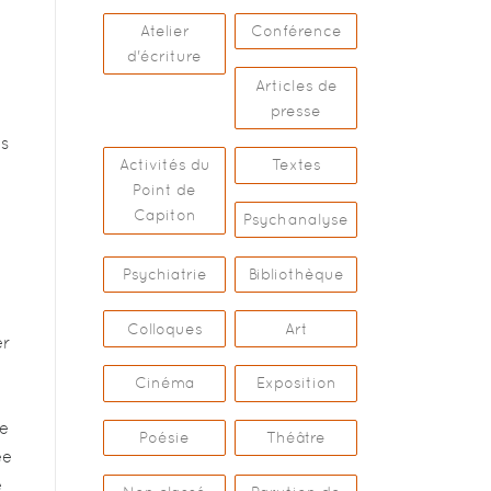
Atelier
Conférence
d'écriture
Articles de
presse
is
Activités du
Textes
Point de
Capiton
Psychanalyse
Psychiatrie
Bibliothèque
Colloques
Art
er
Cinéma
Exposition
le
Poésie
Théâtre
ée
e