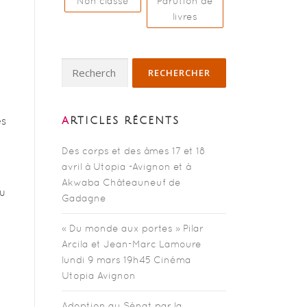
Non classé
Parution de
livres
Rechercher :
es
ARTICLES RÉCENTS
Des corps et des âmes 17 et 18
avril à Utopia -Avignon et à
Akwaba Châteauneuf de
au
Gadagne
« Du monde aux portes » Pilar
Arcila et Jean-Marc Lamoure
lundi 9 mars 19h45 Cinéma
Utopia Avignon
Adoption au Sénat par la