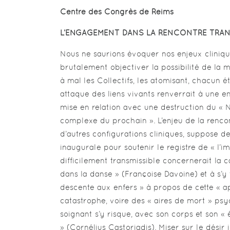
Centre des Congrès de Reims
L’ENGAGEMENT DANS LA RENCONTRE TRAN
Nous ne saurions évoquer nos enjeux cliniq
brutalement objectiver la possibilité de la m
à mal les Collectifs, les atomisant, chacun é
attaque des liens vivants renverrait à une e
mise en relation avec une destruction du «
complexe du prochain ». L’enjeu de la rencon
d’autres configurations cliniques, suppose 
inaugurale pour soutenir le registre de « l’
difficilement transmissible concernerait la
dans la danse » (Françoise Davoine) et à s’y
descente aux enfers » à propos de cette « 
catastrophe, voire des « aires de mort » ps
soignant s’y risque, avec son corps et son «
» (Cornélius Castoriadis). Miser sur le désir