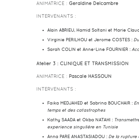
ANIMATRICE :
Géraldine Delcambre
INTERVENANTS :
Alain ABRIEU, Hamid Soltani et Marie Claud
Virginie PERILHOU et Jérome COSTES :
Du
Sarah COLIN et Anne-Line FOURNIER :
Acc
Atelier 3 :
CLINIQUE ET TRANSMISSION
ANIMATRICE :
Pascale HASSOUN
INTERVENANTS :
Faïka MEDJAHED et Sabrina BOUCHAIR :
En
temps et des catastrophes
Kathy SAADA et Okba NATAHI :
Transmettre
expérience singulière en Tunisie
Anna PARE ANASTASIADOU :
De
la rupture 