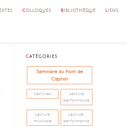
TEXTES
COLLOQUES
BIBLIOTHÈQUE
LIENS
CATÉGORIES
Séminaire du Point de
Capiton
Lectures
Lecture
performance
Lecture
Lecture-
musicale
performance