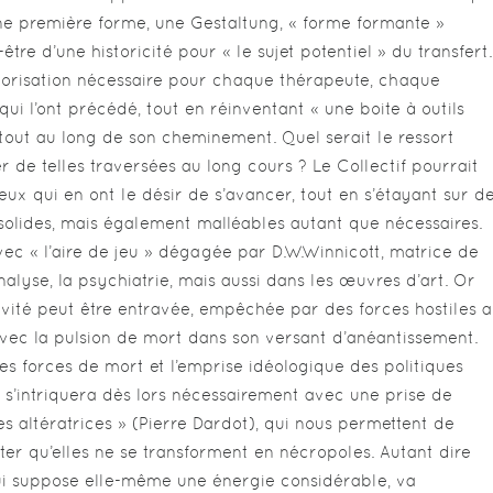
 une première forme, une Gestaltung, « forme formante »
être d’une historicité pour « le sujet potentiel » du transfert.
théorisation nécessaire pour chaque thérapeute, chaque
 qui l’ont précédé, tout en réinventant « une boite à outils
out au long de son cheminement. Quel serait le ressort
r de telles traversées au long cours ? Le Collectif pourrait
eux qui en ont le désir de s’avancer, tout en s’étayant sur d
 solides, mais également malléables autant que nécessaires.
avec « l’aire de jeu » dégagée par D.W.Winnicott, matrice de
nalyse, la psychiatrie, mais aussi dans les œuvres d’art. Or
vité peut être entravée, empêchée par des forces hostiles 
vec la pulsion de mort dans son versant d’anéantissement.
s forces de mort et l’emprise idéologique des politiques
 s’intriquera dès lors nécessairement avec une prise de
ues altératrices » (Pierre Dardot), qui nous permettent de
viter qu’elles ne se transforment en nécropoles. Autant dire
qui suppose elle-même une énergie considérable, va