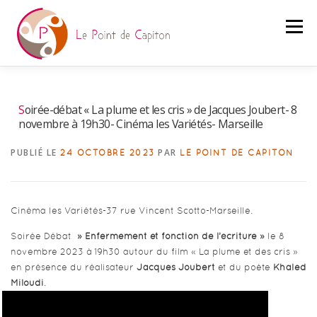
Aller
au
Menu
contenu
PRÉSENTATION
BLOG
TEXTES
Soirée-débat « La plume et les cris » de Jacques Joubert- 8
novembre à 19h30- Cinéma les Variétés- Marseille
COLLOQUES
BIBLIOTHÈQUE
LIENS
PUBLIÉ LE
PAR
24 OCTOBRE 2023
LE POINT DE CAPITON
Cinéma les Variétés-37 rue Vincent Scotto-Marseille.
Soirée Débat
» Enfermement et fonction de l’écriture »
le 8
novembre 2023 à 19h30 autour du film « La plume et des cris »
en présence du réalisateur
Jacques Joubert
et du poète
Khaled
Miloudi
.