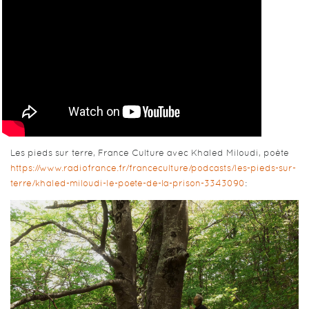
Les pieds sur terre, France Culture avec Khaled Miloudi, poète
https://www.radiofrance.fr/franceculture/podcasts/les-pieds-sur-
terre/khaled-miloudi-le-poete-de-la-prison-3343090
: