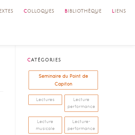
TEXTES
COLLOQUES
BIBLIOTHÈQUE
LIENS
CATÉGORIES
Séminaire du Point de
Capiton
Lectures
Lecture
performance
Lecture
Lecture-
musicale
performance