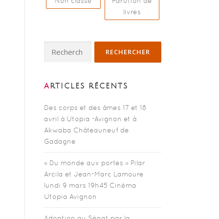
Non classé
Parution de
livres
Rechercher :
ARTICLES RÉCENTS
Des corps et des âmes 17 et 18
avril à Utopia -Avignon et à
Akwaba Châteauneuf de
Gadagne
« Du monde aux portes » Pilar
Arcila et Jean-Marc Lamoure
lundi 9 mars 19h45 Cinéma
Utopia Avignon
Adoption au Sénat par la