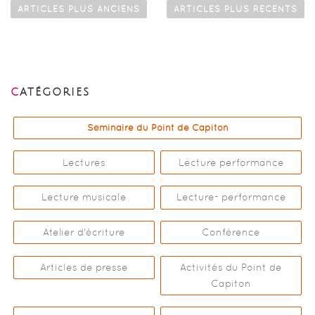
a
ARTICLES PLUS ANCIENS
ARTICLES PLUS RÉCENTS
v
i
g
a
CATÉGORIES
t
i
Séminaire du Point de Capiton
o
n
Lectures
Lecture performance
d
e
Lecture musicale
Lecture- performance
s
a
Atelier d'écriture
Conférence
r
t
Articles de presse
Activités du Point de
i
Capiton
c