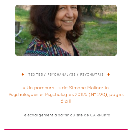
/
/
TEXTES
PSYCHANALYSE
PSYCHIATRIE
« Un parcours… » de Simone Molina- in
Psychologues et Psychologies 2011/6 (N° 220), pages
6 à 11
Téléchargement à partir du site de CAIRN.info