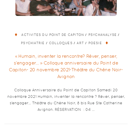
/
/
ACTIVITÉS DU POINT DE CAPITON
PSYCHANALYSE
/
/
/
PSYCHIATRIE
COLLOQUES
ART
POÉSIE
« Humain, inventer la rencontre? Rêver, penser,
s’engager… » Colloque anniversaire du Point de
Capiton- 20 novembre 2021-Théâtre du Chêne Noir-
Avignon
Colloque Anniversaire du Point de Capiton Samedi 20
novembre 2021 Humain, inventer la rencontre ? Rêver, penser,
s’engager… Théâtre du Chêne Noir, 8 bis Rue Ste Catherine
Avignon. RÉSERVATION : 04 …
N