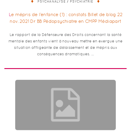
/
PSYCHANALYSE
PSYCHIATRIE
Le mépris de l’enfance (1) : constats Billet de blog 22
nov. 2021 Dr BB Pédopsychiatre en CMPP Médiapart
Le rapport de la Défenseure des Droits concernant la santé
mentale des enfants vient à nouveau mettre en exergue une
situation affligeante de délaissement et de mépris aux
conséquences dramatiques. …